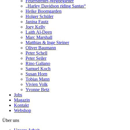
Feuerstreiter-Wegbegleiter
„Harley Davidson riding Santas“
Heike Boomgarden
Holger Schüler
Janina Fautz
Joey Kelly
Laith Al-Deen
Marc Marshall
Matthias & Inge Steiner
Oliver Baumann
Peter Schell
Peter Seiler
Rino Galiano
Samuel Koch
Susan Horn
Tobias Mann
Vivien Volk
Yvonne Betz
Jobs
Magazin
Kontakt
Webshop
Über uns