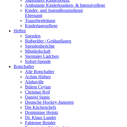
Stationäres Kinderhospiz
Ambulante Kinderkranken- & Intensivpflege
Kinder- und Jugendhospizdienst
Ehrenamt
Trauerbegleitung
Kindertagespflege
Helfen
Spenden
Bußgelder / Geldauflagen
Spendenberichte
Mitgliedschaft
Sterntaler Lädchen
Sofort-Spende
Botschafter
Alle Botschafter
Achim Häfner
Alphaville
Bülent Ceylan
Christian Reif
Danijel Stanic
Deutsche Hockey-Junioren
Die Küchenchefs
Dominique Heintz
Dr. Klaus Lander
Fabienne Bender