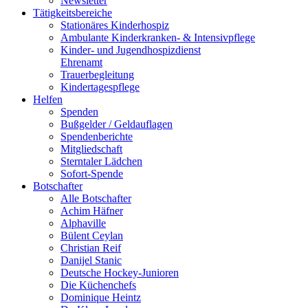
Newsletter
Tätigkeitsbereiche
Stationäres Kinderhospiz
Ambulante Kinderkranken- & Intensivpflege
Kinder- und Jugendhospizdienst
Ehrenamt
Trauerbegleitung
Kindertagespflege
Helfen
Spenden
Bußgelder / Geldauflagen
Spendenberichte
Mitgliedschaft
Sterntaler Lädchen
Sofort-Spende
Botschafter
Alle Botschafter
Achim Häfner
Alphaville
Bülent Ceylan
Christian Reif
Danijel Stanic
Deutsche Hockey-Junioren
Die Küchenchefs
Dominique Heintz