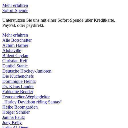
Mehr erfahren
Sofort-Spende
Unterstützen Sie uns mit einer Sofort-Spende über Kreditkarte,
PayPal, oder paydirekt.
Mehr erfahren
Alle Botschafter
Achim Häfner
Alphaville
Bülent Ceylan
Christian Reif
Danijel Stanic
Deutsche Hockey-Junioren
Die Küchenchefs
Dominique Heintz
Dr. Klaus Lander
Fabienne Bender
Feuerstreiter-Wegbegleiter
„Harley Davidson riding Santas“
Heike Boomgarden
Holger Schüler
Janina Fautz
Joey Kelly