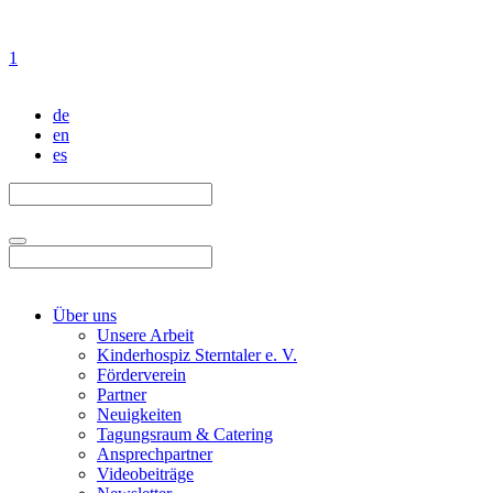
1
de
en
es
Über uns
Unsere Arbeit
Kinderhospiz Sterntaler e. V.
Förderverein
Partner
Neuigkeiten
Tagungsraum & Catering
Ansprechpartner
Videobeiträge