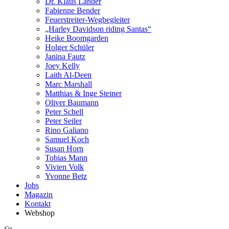
Dr. Klaus Lander
Fabienne Bender
Feuerstreiter-Wegbegleiter
„Harley Davidson riding Santas“
Heike Boomgarden
Holger Schüler
Janina Fautz
Joey Kelly
Laith Al-Deen
Marc Marshall
Matthias & Inge Steiner
Oliver Baumann
Peter Schell
Peter Seiler
Rino Galiano
Samuel Koch
Susan Horn
Tobias Mann
Vivien Volk
Yvonne Betz
Jobs
Magazin
Kontakt
Webshop