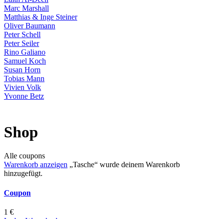
Laith Al-Deen
Marc Marshall
Matthias & Inge Steiner
Oliver Baumann
Peter Schell
Peter Seiler
Rino Galiano
Samuel Koch
Susan Horn
Tobias Mann
Vivien Volk
Yvonne Betz
Shop
Alle
coupons
Warenkorb anzeigen
„Tasche“ wurde deinem Warenkorb
hinzugefügt.
Coupon
1 €